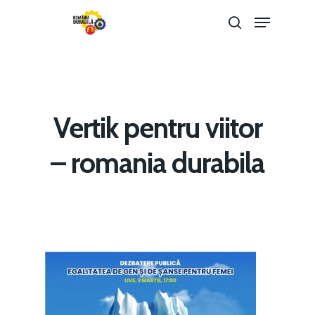
Hit enter to search or ESC to close
Vertik pentru viitor
– romania durabila
Home
Noutăți
Despre
Evenimente
Foto