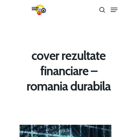
Hit enter to search or ESC to close
cover rezultate
financiare –
romania durabila
Home
Noutăți
Despre
Evenimente