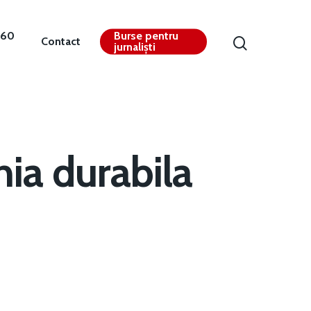
360
Burse pentru
Contact
jurnaliști
nia durabila