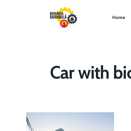
Home
Car with bi
Hit enter to search or ESC to close