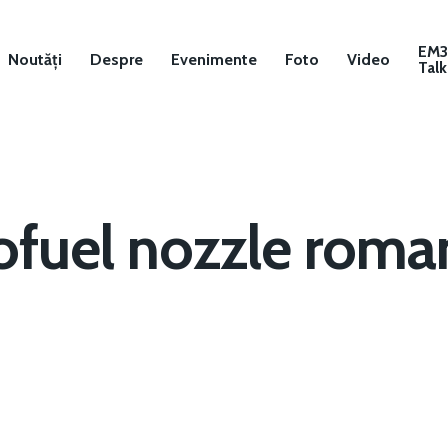
EM
Noutăți
Despre
Evenimente
Foto
Video
Talk
ofuel nozzle roma