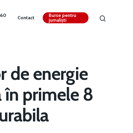
360
Burse pentru
Contact
jurnaliști
r de energie
 în primele 8
urabila