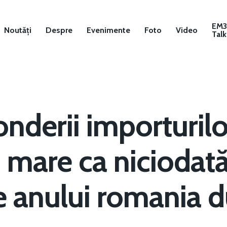
EM
Noutăți
Despre
Evenimente
Foto
Video
Talk
onderii importurilo
i mare ca niciodată
le anului romania d