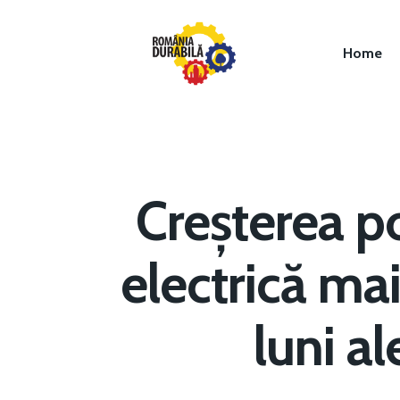
Home
Creșterea p
electrică ma
Hit enter to search or ESC to close
luni a