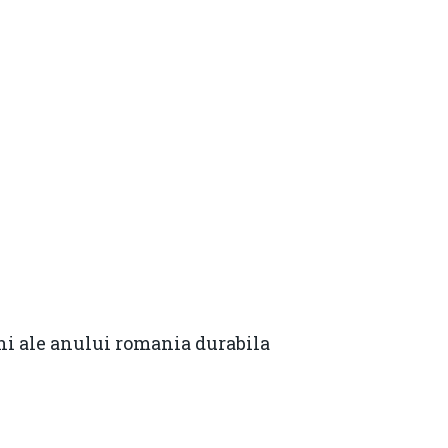
Contact
Daniel Apostol
Email:
daniel.apostol@me.com
uni ale anului romania durabila