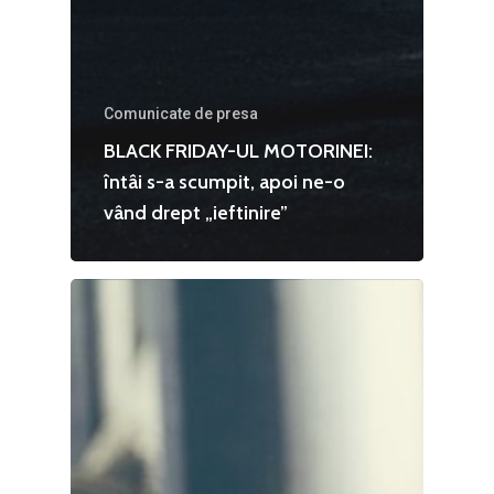
Mai 2015
Construcții și Infrastr
pentru o Românie Dur
Martie 2015
Comunicate de presa
BLACK FRIDAY-UL MOTORINEI:
întâi s-a scumpit, apoi ne-o
vând drept „ieftinire”