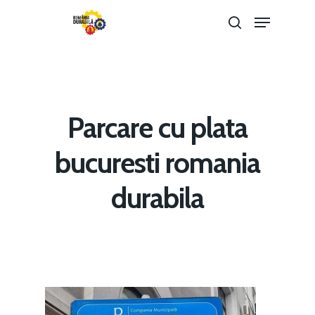
Hit enter to search or ESC to close
Parcare cu plata
bucuresti romania
Home
durabila
Noutăți
Despre
Evenimente
Foto