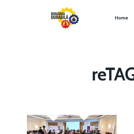
Home
reTAG
Hit enter to search or ESC to close