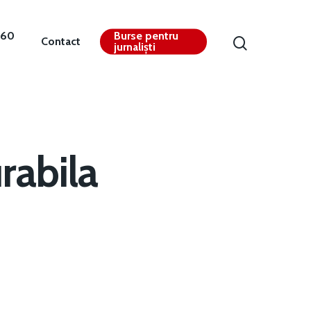
360
Burse pentru
Contact
jurnaliști
rabila