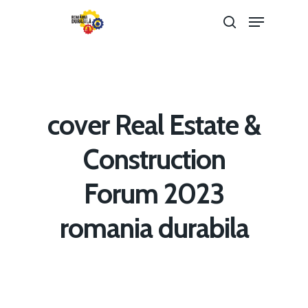
Hit enter to search or ESC to close
cover Real Estate &
Construction
Forum 2023
Home
romania durabila
Noutăți
Despre
Evenimente