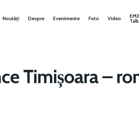
EM
Noutăți
Despre
Evenimente
Foto
Video
Talk
e Timișoara – ro