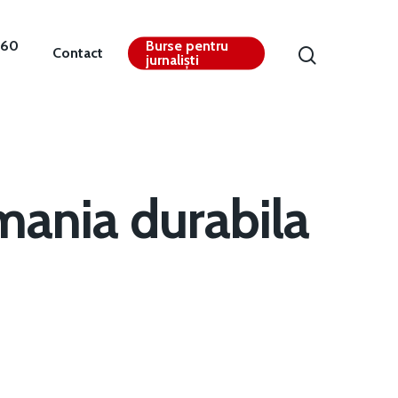
360
Burse pentru
Contact
jurnaliști
mania durabila