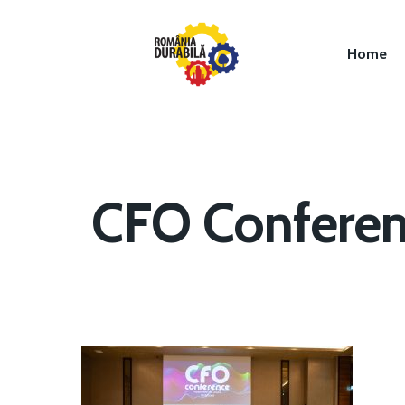
Home
CFO Conferenc
Hit enter to search or ESC to close