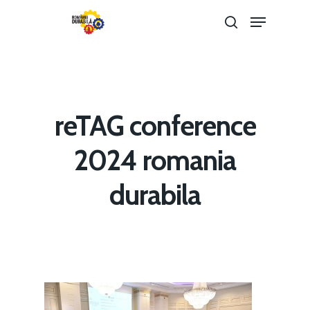
Hit enter to search or ESC to close
reTAG conference
2024 romania
durabila
Home
Noutăți
Despre
Evenimente