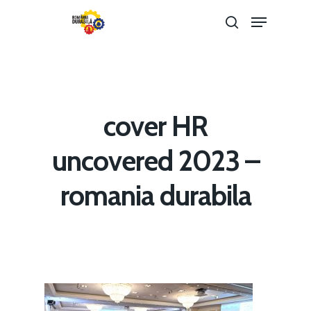
Hit enter to search or ESC to close
cover HR
uncovered 2023 –
romania durabila
Home
Noutăți
Despre
Evenimente