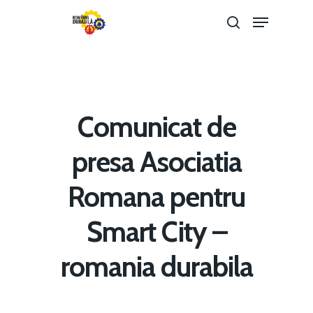
Hit enter to search or ESC to close
Comunicat de
presa Asociatia
Romana pentru
Home
Smart City –
Noutăți
romania durabila
Despre
Evenimente