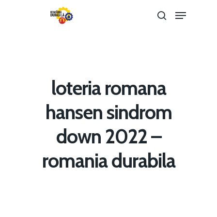
Hit enter to search or ESC to close
loteria romana
hansen sindrom
down 2022 –
Home
romania durabila
Noutăți
Despre
Evenimente