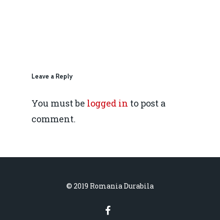
IMM
daniel.apostol@me.
Redresare vs. Lichidar
Fiscalitate pentru o 
Durabilă
Leave a Reply
Martie 2016
Agribusiness
You must be
logged in
to post a
Decembrie 2015
Energia
comment.
Mai 2015
Construcții și Infrastr
pentru o Românie Dur
Martie 2015
© 2019 Romania Durabila