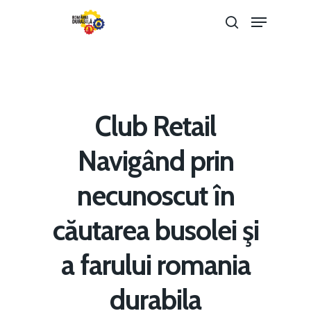
Hit enter to search or ESC to close
Club Retail
Navigând prin
necunoscut în
căutarea busolei şi
Home
a farului romania
Noutăți
durabila