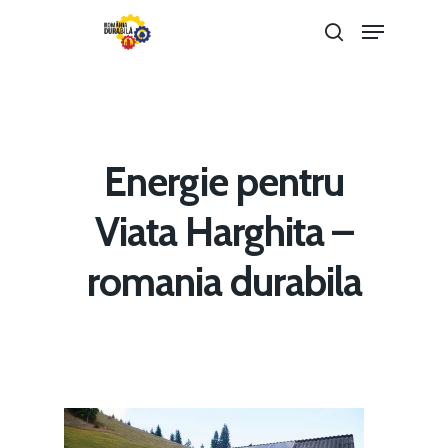
Hit enter to search or ESC to close
Energie pentru
Viata Harghita –
Home
romania durabila
Noutăți
Despre
Evenimente
Foto