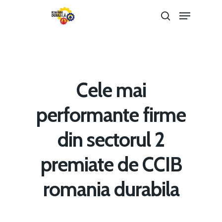
Hit enter to search or ESC to close
Cele mai
performante firme
din sectorul 2
premiate de CCIB
romania durabila
Home
Noutăți