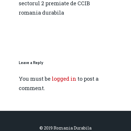
sectorul 2 premiate de CCIB
Rolul băncilor în finan
concurență.
Email:
romania durabila
IMM
daniel.apostol@me.
Redresare vs. Lichidar
Fiscalitate pentru o 
Durabilă
Martie 2016
Agribusiness
Leave a Reply
Decembrie 2015
Energia
You must be
logged in
to post a
Mai 2015
Construcții și Infrastr
comment.
pentru o Românie Dur
Martie 2015
© 2019 Romania Durabila