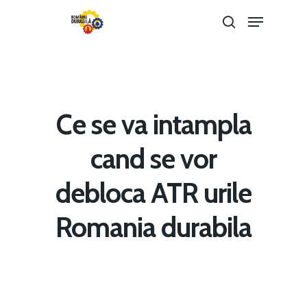
Hit enter to search or ESC to close
Ce se va intampla
cand se vor
debloca ATR urile
Home
Romania durabila
Noutăți
Despre
Evenimente