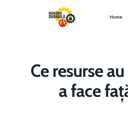
Home
Ce resurse au 
Hit enter to search or ESC to close
a face faț