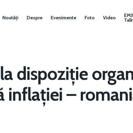
EM
Noutăți
Despre
Evenimente
Foto
Video
Talk
la dispoziție organ
ă inflației – roman