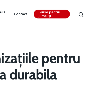
360
Burse pentru
Contact
jurnaliști
izațiile pentru
ia durabila