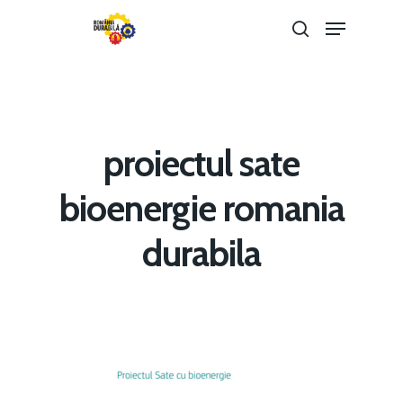
Hit enter to search or ESC to close
proiectul sate
bioenergie romania
durabila
Home
Noutăți
Despre
Evenimente