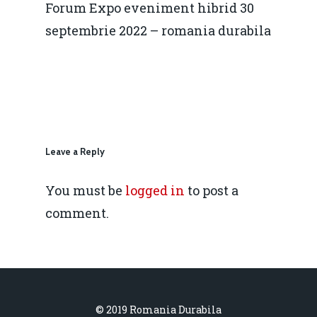
Forum Expo eveniment hibrid 30
Rolul băncilor în finan
concurență.
Email:
septembrie 2022 – romania durabila
IMM
daniel.apostol@me.
Redresare vs. Lichidar
Fiscalitate pentru o 
Durabilă
Martie 2016
Agribusiness
Leave a Reply
Decembrie 2015
Energia
You must be
logged in
to post a
Mai 2015
Construcții și Infrastr
comment.
pentru o Românie Dur
Martie 2015
© 2019 Romania Durabila