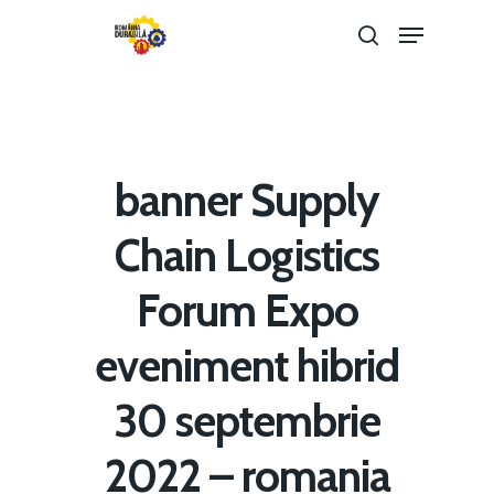
Hit enter to search or ESC to close
banner Supply
Chain Logistics
Forum Expo
eveniment hibrid
30 septembrie
Home
2022 – romania
Noutăți