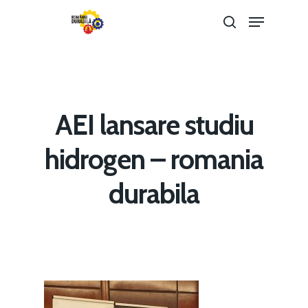
Hit enter to search or ESC to close
AEI lansare studiu
hidrogen – romania
durabila
Home
Noutăți
Despre