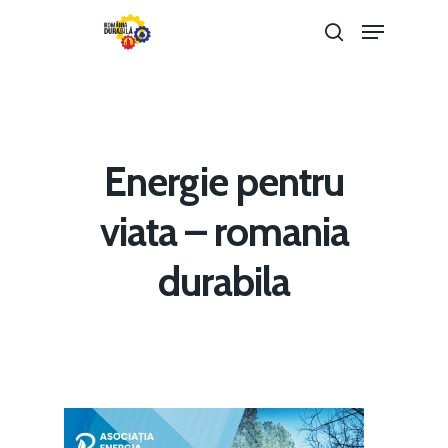
Hit enter to search or ESC to close
Energie pentru
viata – romania
Home
durabila
Noutăți
Despre
Evenimente
Foto