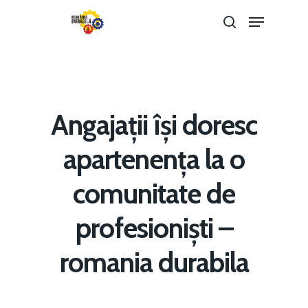
Hit enter to search or ESC to close
Angajații își doresc
apartenența la o
comunitate de
profesioniști –
Home
romania durabila
Noutăți
Despre