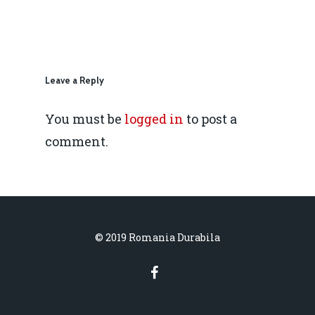
daniel.apostol@me.
Redresare vs. Lichidar
Fiscalitate pentru o 
Durabilă
Leave a Reply
Martie 2016
Agribusiness
You must be
logged in
to post a
comment.
Decembrie 2015
Energia
Mai 2015
Construcții și Infrastr
pentru o Românie Dur
Martie 2015
© 2019 Romania Durabila