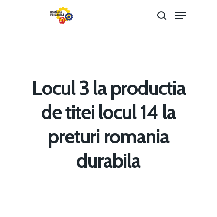
Hit enter to search or ESC to close
Locul 3 la productia
de titei locul 14 la
preturi romania
Home
durabila
Noutăți
Despre
Evenimente