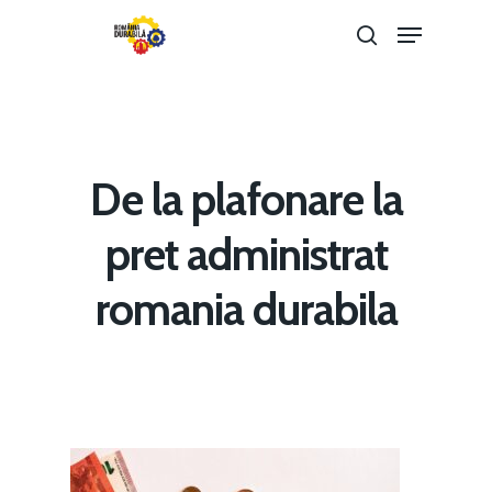
Hit enter to search or ESC to close
De la plafonare la
pret administrat
romania durabila
Home
Noutăți
Despre
Evenimente