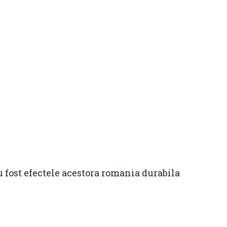
Contact
Daniel Apostol
Email:
daniel.apostol@me.com
u fost efectele acestora romania durabila