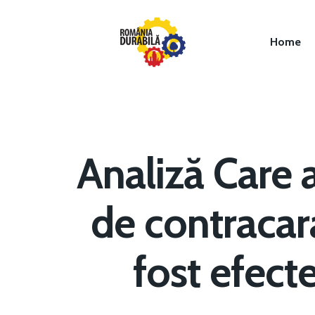
Home
Analiză Care 
de contracara
Hit enter to search or ESC to close
fost efect