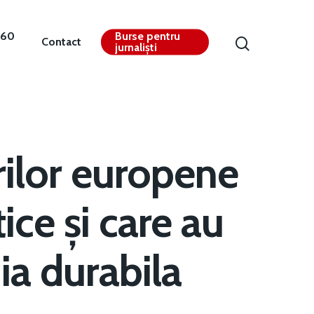
360
Burse pentru
Contact
jurnaliști
rilor europene
ice și care au
ia durabila