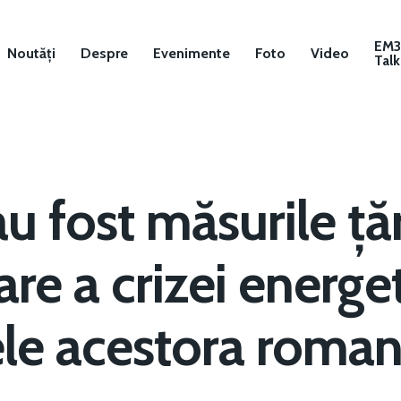
EM
Noutăți
Despre
Evenimente
Foto
Video
Talk
au fost măsurile ță
re a crizei energet
ele acestora roman