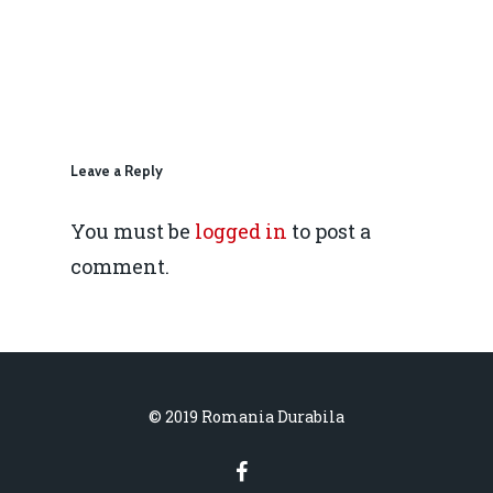
IMM
daniel.apostol@me.
Redresare vs. Lichidar
Fiscalitate pentru o 
Durabilă
Leave a Reply
Martie 2016
Agribusiness
You must be
logged in
to post a
Decembrie 2015
Energia
comment.
Mai 2015
Construcții și Infrastr
pentru o Românie Dur
Martie 2015
© 2019 Romania Durabila