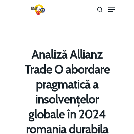
Hit enter to search or ESC to close
Analiză Allianz
Trade O abordare
pragmatică a
insolvențelor
Home
globale în 2024
Noutăți
romania durabila