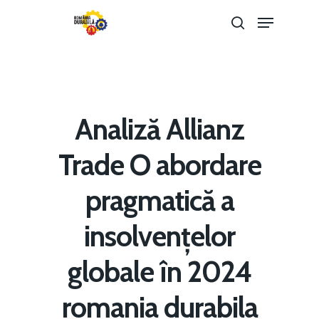
Hit enter to search or ESC to close
Analiză Allianz
Trade O abordare
pragmatică a
insolvențelor
Home
globale în 2024
Noutăți
romania durabila