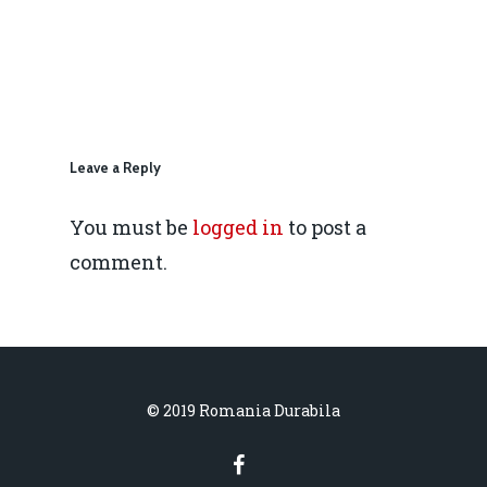
IMM
daniel.apostol@me.
Redresare vs. Lichidar
Fiscalitate pentru o 
Durabilă
Leave a Reply
Martie 2016
Agribusiness
You must be
logged in
to post a
Decembrie 2015
Energia
comment.
Mai 2015
Construcții și Infrastr
pentru o Românie Dur
Martie 2015
© 2019 Romania Durabila