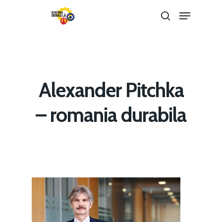
Hit enter to search or ESC to close
Alexander Pitchka
– romania durabila
Home
Noutăți
Despre
Evenimente
Foto