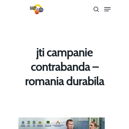
Hit enter to search or ESC to close
jti campanie
contrabanda –
Home
romania durabila
Noutăți
Despre
Evenimente
Foto