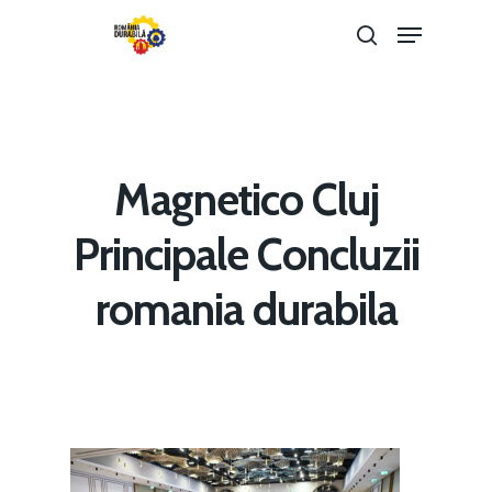
Hit enter to search or ESC to close
Magnetico Cluj
Principale Concluzii
romania durabila
Home
Noutăți
Despre
Evenimente