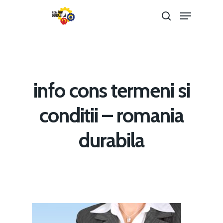
Hit enter to search or ESC to close
info cons termeni si
conditii – romania
durabila
Home
Noutăți
Despre
Evenimente