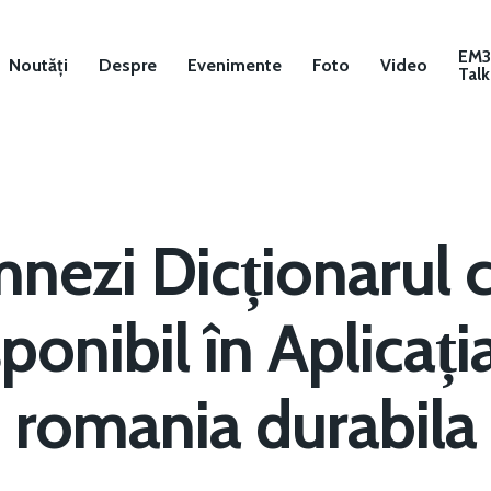
EM
Noutăți
Despre
Evenimente
Foto
Video
Talk
emnezi Dicționarul
sponibil în Aplicat
romania durabila