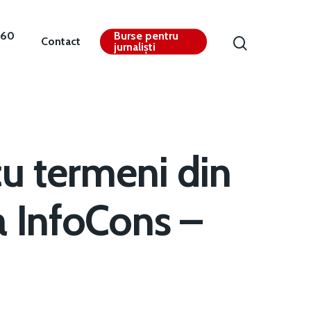
360
Burse pentru
Contact
jurnaliști
 cu termeni din
̦ia InfoCons –