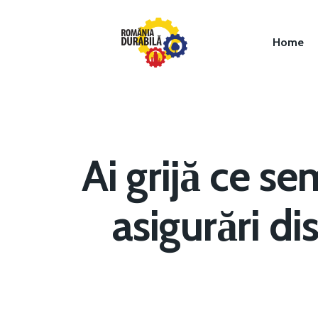
Home
Ai grijă ce s
asigurări di
Hit enter to search or ESC to close