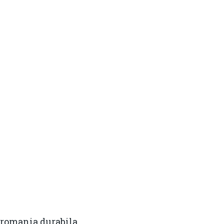
Contact
Daniel Apostol
Email:
daniel.apostol@me.com
 – romania durabila