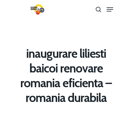
Hit enter to search or ESC to close
inaugurare liliesti
baicoi renovare
romania eficienta –
Home
romania durabila
Noutăți
Despre