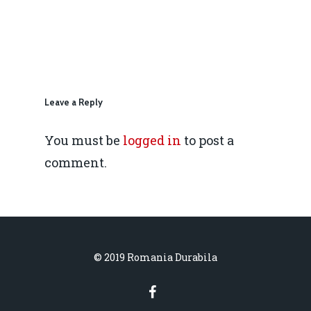
IMM
daniel.apostol@me.
Redresare vs. Lichidar
Fiscalitate pentru o 
Durabilă
Leave a Reply
Martie 2016
Agribusiness
You must be
logged in
to post a
Decembrie 2015
Energia
comment.
Mai 2015
Construcții și Infrastr
pentru o Românie Dur
Martie 2015
© 2019 Romania Durabila