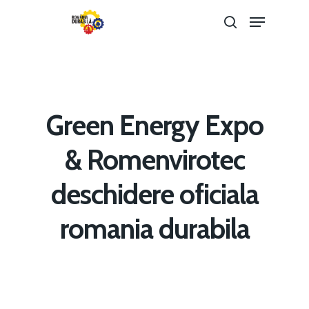
Hit enter to search or ESC to close
Green Energy Expo
& Romenvirotec
deschidere oficiala
romania durabila
Home
Noutăți