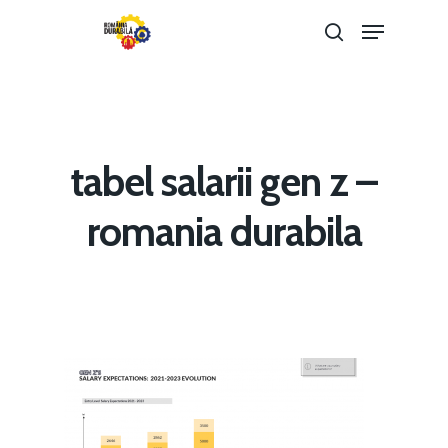
Hit enter to search or ESC to close
tabel salarii gen z –
romania durabila
Home
Noutăți
Despre
Evenimente
Foto