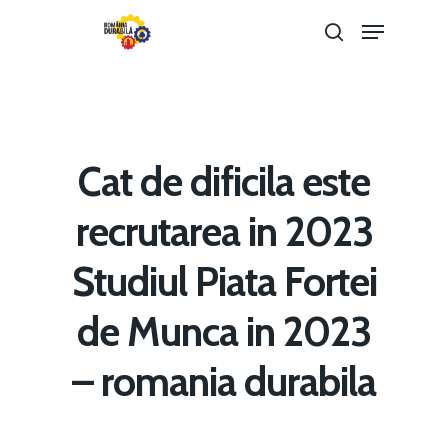
Hit enter to search or ESC to close
Cat de dificila este
recrutarea in 2023
Studiul Piata Fortei
de Munca in 2023
Home
– romania durabila
Noutăți
Despre