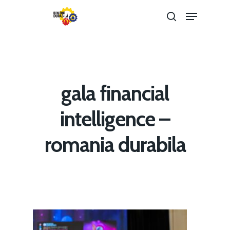
Hit enter to search or ESC to close
gala financial
intelligence –
romania durabila
Home
Noutăți
Despre
Evenimente