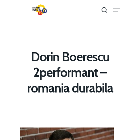
Hit enter to search or ESC to close
Dorin Boerescu
2performant –
romania durabila
Home
Noutăți
Despre
Evenimente