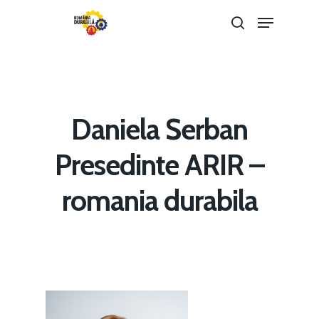
Hit enter to search or ESC to close
Daniela Serban
Presedinte ARIR –
romania durabila
Home
Noutăți
Despre