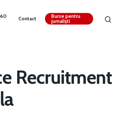
360
Burse pentru
Contact
jurnaliști
ce Recruitment
la