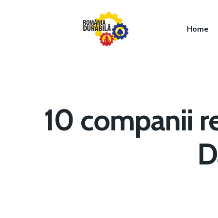
Home
10 companii r
Hit enter to search or ESC to close
D