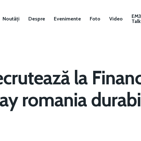
EM
Noutăți
Despre
Evenimente
Foto
Video
Talk
ecrutează la Finan
ay romania durabi