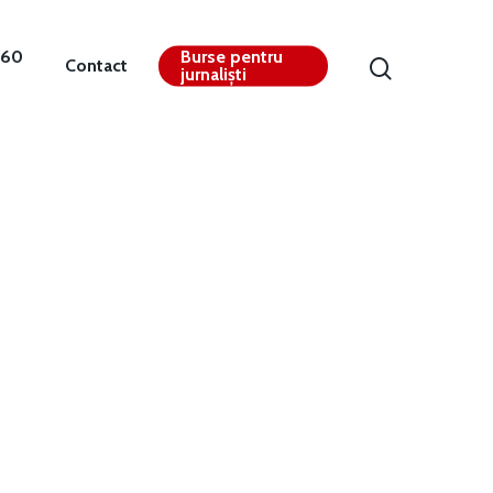
360
Burse pentru
Contact
jurnaliști
Contact