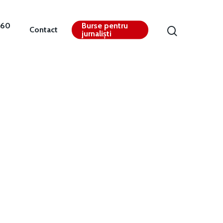
360
Burse pentru
Contact
jurnaliști
Contact