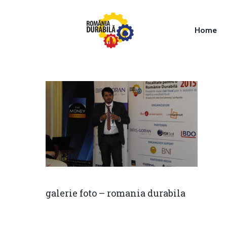
Home
Hit enter to search or ESC to close
galerie foto – romania durabila