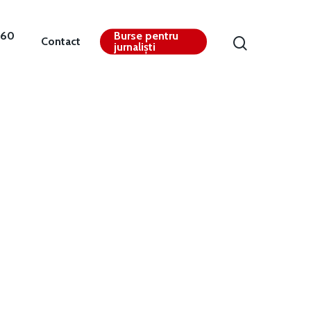
360
Burse pentru
Contact
jurnaliști
Contact