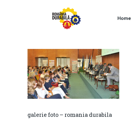
Home
Hit enter to search or ESC to close
galerie foto – romania durabila