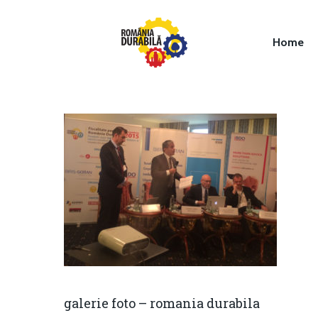
Home
Hit enter to search or ESC to close
galerie foto – romania durabila