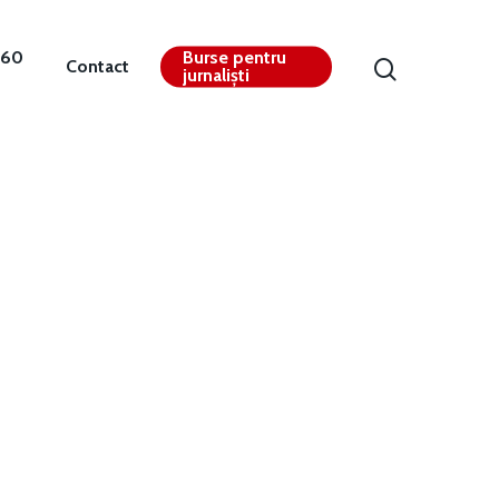
360
Burse pentru
Contact
jurnaliști
Contact