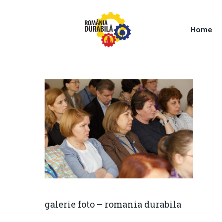
Home
Hit enter to search or ESC to close
galerie foto – romania durabila