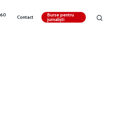
360
Burse pentru
Contact
jurnaliști
Contact