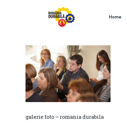
Home
Hit enter to search or ESC to close
galerie foto – romania durabila