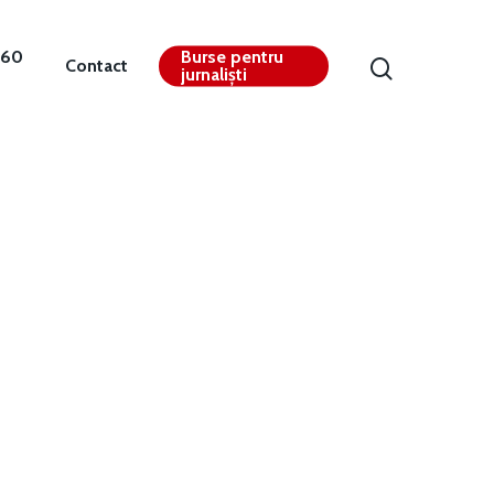
360
Burse pentru
Contact
jurnaliști
Contact