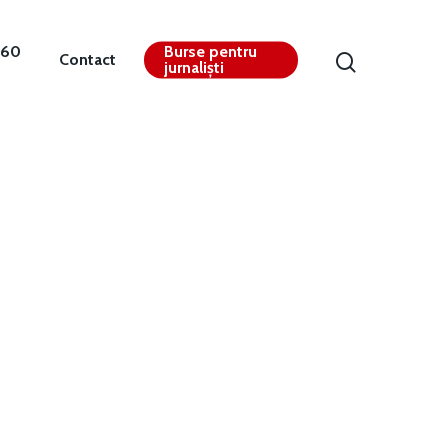
360
Burse pentru
Contact
jurnaliști
Contact