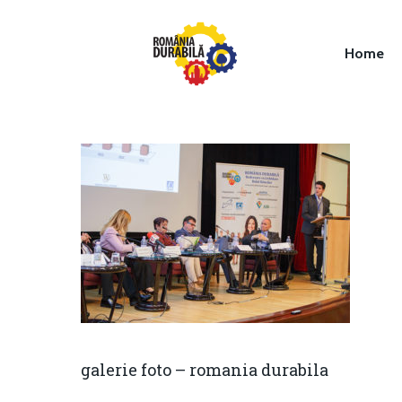
Home
Hit enter to search or ESC to close
galerie foto – romania durabila