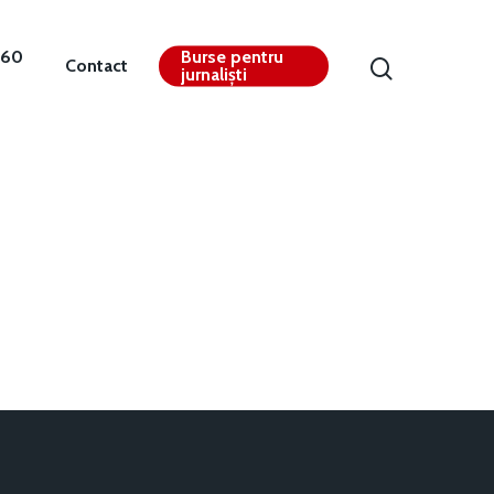
360
Burse pentru
Contact
jurnaliști
Contact