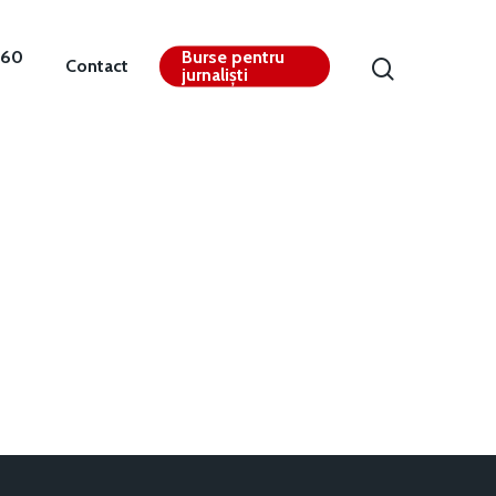
360
Burse pentru
Contact
jurnaliști
Contact